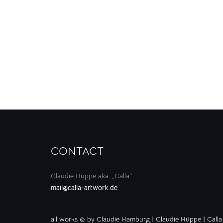
CONTACT
Claudie Hüppe aka. „Calla“
mail@calla-artwork.de
all works © by Claudie Hamburg | Claudie Hüppe | Calla