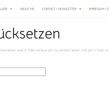
LLERY
ABOUT ME
CONTACT + NEWSLETTER
IMPRESSUM + 
ücksetzen
zernamen oder E-Mail-Adresse ein. Du erhältst einen Link per E-Mail, wom