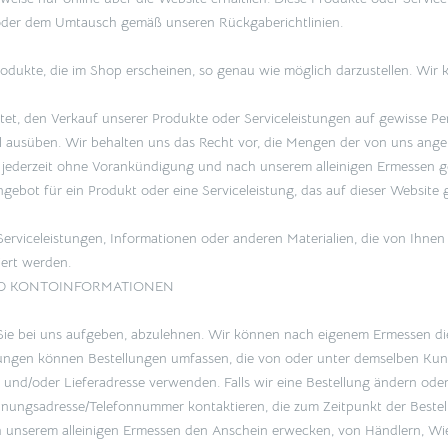
der dem Umtausch gemäß unseren Rückgaberichtlinien.
odukte, die im Shop erscheinen, so genau wie möglich darzustellen. Wir 
chtet, den Verkauf unserer Produkte oder Serviceleistungen auf gewisse P
ll ausüben. Wir behalten uns das Recht vor, die Mengen der von uns ang
jederzeit ohne Vorankündigung und nach unserem alleinigen Ermessen ge
bot für ein Produkt oder eine Serviceleistung, das auf dieser Website ge
, Serviceleistungen, Informationen oder anderen Materialien, die von Ih
iert werden.
UND KONTOINFORMATIONEN
die Sie bei uns aufgeben, abzulehnen. Wir können nach eigenem Ermessen
nkungen können Bestellungen umfassen, die von oder unter demselben Ku
und/oder Lieferadresse verwenden. Falls wir eine Bestellung ändern oder
chnungsadresse/Telefonnummer kontaktieren, die zum Zeitpunkt der Beste
ch unserem alleinigen Ermessen den Anschein erwecken, von Händlern, W