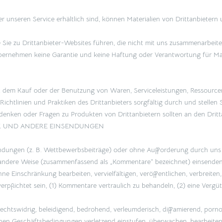
r unseren Service erhältlich sind, können Materialien von Drittanbietern
e Sie zu Drittanbieter-Websites führen, die nicht mit uns zusammenarbeite
übernehmen keine Garantie und keine Haftung oder Verantwortung für Mate
 dem Kauf oder der Benutzung von Waren, Serviceleistungen, Ressourcen
Richtlinien und Praktiken des Drittanbieters sorgfältig durch und stellen S
enken oder Fragen zu Produkten von Drittanbietern sollten an den Dritt
K UND ANDERE EINSENDUNGEN
dungen (z. B. Wettbewerbsbeiträge) oder ohne Aufforderung durch uns k
f andere Weise (zusammenfassend als „Kommentare“ bezeichnet) einsenden, 
hne Einschränkung bearbeiten, vervielfältigen, veröffentlichen, verbreite
pflichtet sein, (1) Kommentare vertraulich zu behandeln, (2) eine Ver
echtswidrig, beleidigend, bedrohend, verleumderisch, diffamierend, porno
inen Geschäftsbedingungen verletzend einstufen, überwachen, bearbeiten o