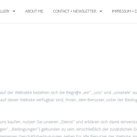
LLERY
ABOUT ME
CONTACT + NEWSLETTER
IMPRESSUM + 
auf der Webseite beziehen sich die Begriffe „wir“, „uns“ und „unsere/e“ au
ie auf dieser Website verfügbar sind, Ihnen, dem Benutzer, unter der Bed
s kaufen, nutzen Sie unseren „Dienst“ und erklären sich damit einverst
“, „Bedingungen“) gebunden zu sein, einschließlich der zusätzlichen Ge
lgemeinen Geschäftsbedingungen gelten für alle Benutzer der Website, in