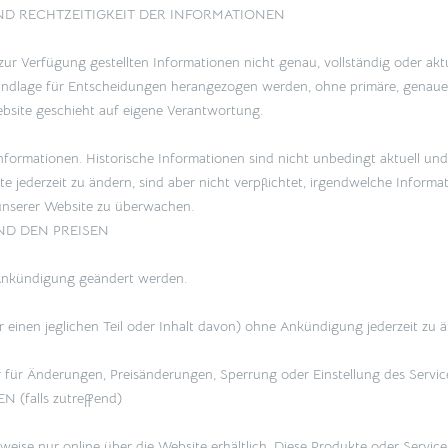
UND RECHTZEITIGKEIT DER INFORMATIONEN
 zur Verfügung gestellten Informationen nicht genau, vollständig oder aktu
Grundlage für Entscheidungen herangezogen werden, ohne primäre, genauere
Website geschieht auf eigene Verantwortung.
nformationen. Historische Informationen sind nicht unbedingt aktuell und w
te jederzeit zu ändern, sind aber nicht verpflichtet, irgendwelche Informa
 unserer Website zu überwachen.
ND DEN PREISEN
 Ankündigung geändert werden.
er einen jeglichen Teil oder Inhalt davon) ohne Ankündigung jederzeit zu
 für Änderungen, Preisänderungen, Sperrung oder Einstellung des Service
falls zutreffend)
weise nur online über die Website erhältlich. Diese Produkte oder Servic