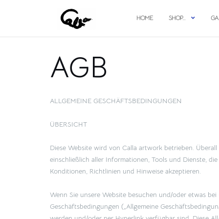
Zum
Inhalt
HOME
SHOP…
GA
springen
AGB
ALLGEMEINE GESCHÄFTSBEDINGUNGEN
ÜBERSICHT
Diese Website wird von Calla artwork betrieben. Überall 
einschließlich aller Informationen, Tools und Dienste, d
Konditionen, Richtlinien und Hinweise akzeptieren.
Wenn Sie unsere Website besuchen und/oder etwas bei un
Geschäftsbedingungen („Allgemeine Geschäftsbedingungen
werden und/oder per Hyperlink verfügbar sind. Diese Al