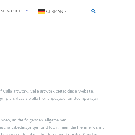
DATENSCHUTZ
GERMAN
▼
f Calla artwork. Calla artwork bietet diese Website,
ingung an, dass Sie alle hier angegebenen Bedingungen,
anden, an die folgenden Allgemeinen
schäftsbedingungen und Richtlinien, die hierin erwähnt
sbesondere Benutzer, die Besucher, Anbieter, Kunden,