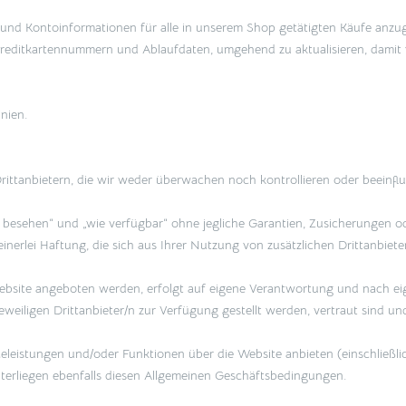
f- und Kontoinformationen für alle in unserem Shop getätigten Käufe anz
 Kreditkartennummern und Ablaufdaten, umgehend zu aktualisieren, damit 
inien.
rittanbietern, die wir weder überwachen noch kontrollieren oder beeinfl
ie besehen“ und „wie verfügbar“ ohne jegliche Garantien, Zusicherungen o
nerlei Haftung, die sich aus Ihrer Nutzung von zusätzlichen Drittanbiet
ebsite angeboten werden, erfolgt auf eigene Verantwortung und nach eige
weiligen Drittanbieter/n zur Verfügung gestellt werden, vertraut sind u
leistungen und/oder Funktionen über die Website anbieten (einschließli
terliegen ebenfalls diesen Allgemeinen Geschäftsbedingungen.