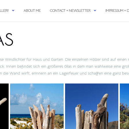
LLERY
ABOUT ME
CONTACT + NEWSLETTER
IMPRESSUM + 
AS
iese Windlichter für Haus und Garten. Die einzelnen Hölzer sind auf eine
k. Innen befindet sich ein größeres Glas in dem man wahlweise eine groß
an die Wand wirft, erinnern an ein Lagerfeuer und schaffen eine ganz be