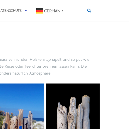
DATENSCHUTZ
GERMAN
▼
n massiven runden Holzkern genagelt und so gut wie
e Kerze oder Teelichter brennen lassen kann. Die
sonders natürlich Atmosphäre.