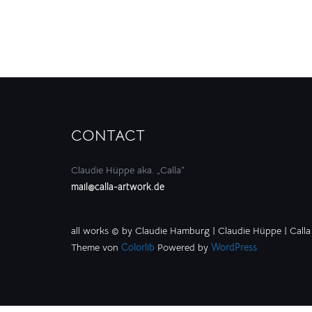
CONTACT
Claudie Hüppe aka. „Calla“
mail@calla-artwork.de
all works © by Claudie Hamburg | Claudie Hüppe | Calla
Theme von
Colorlib
Powered by
WordPress