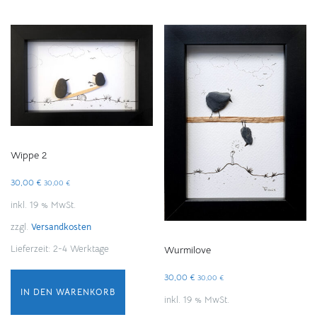
Wippe 2
30,00
€
30,00
€
inkl. 19 % MwSt.
zzgl.
Versandkosten
Lieferzeit:
2-4 Werktage
Wurmilove
30,00
€
30,00
€
IN DEN WARENKORB
inkl. 19 % MwSt.