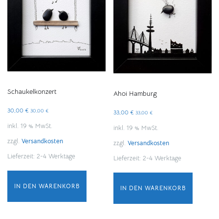
Schaukelkonzert
Ahoi Hamburg
30,00
€
30,00
€
33,00
€
33,00
€
inkl. 19 % MwSt.
inkl. 19 % MwSt.
zzgl.
Versandkosten
zzgl.
Versandkosten
Lieferzeit:
2-4 Werktage
Lieferzeit:
2-4 Werktage
IN DEN WARENKORB
IN DEN WARENKORB