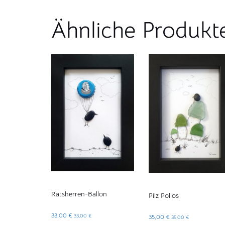
Ähnliche Produkt
Ratsherren-Ballon
Pilz Pollos
33,00
€
35,00
€
33,00
€
35,00
€