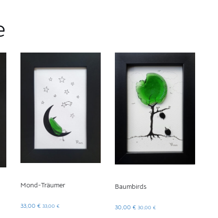
e
Mond-Träumer
Baumbirds
33,00
€
33,00
€
30,00
€
30,00
€