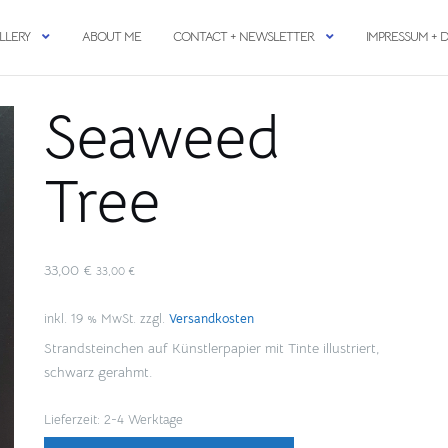
LLERY
ABOUT ME
CONTACT + NEWSLETTER
IMPRESSUM + 
Seaweed
Tree
33,00
€
33,00
€
inkl. 19 % MwSt.
zzgl.
Versandkosten
Strandsteinchen auf Künstlerpapier mit Tinte illustriert,
schwarz gerahmt.
Lieferzeit:
2-4 Werktage