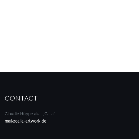
CONTACT
Claudie Hüppe aka. „Calla“
mail@calla-artwork.de