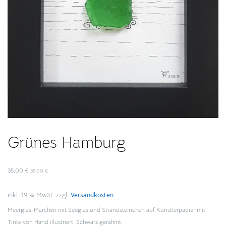
Grünes Hamburg
35,00
€
35,00
€
inkl. 19 % MwSt.
zzgl.
Versandkosten
Meerglas-Märchen mit Seeglas und Strandsteinchen auf Künstlerpapier mit
Tinte von Hand illustriert. Schwarz gerahmt.