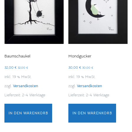
Mondgucker
Baumschaukel
30,00
€
32,00
€
30,00
€
32,00
€
inkl. 19 % MwSt.
inkl. 19 % MwSt.
zzgl.
Versandkosten
zzgl.
Versandkosten
Lieferzeit:
2-4 Werktage
Lieferzeit:
2-4 Werktage
IN DEN WARENKORB
IN DEN WARENKORB