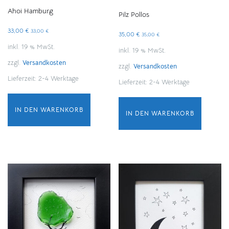
Ahoi Hamburg
Pilz Pollos
33,00
€
33,00
€
35,00
€
35,00
€
inkl. 19 % MwSt.
inkl. 19 % MwSt.
zzgl.
Versandkosten
zzgl.
Versandkosten
Lieferzeit:
2-4 Werktage
Lieferzeit:
2-4 Werktage
IN DEN WARENKORB
IN DEN WARENKORB