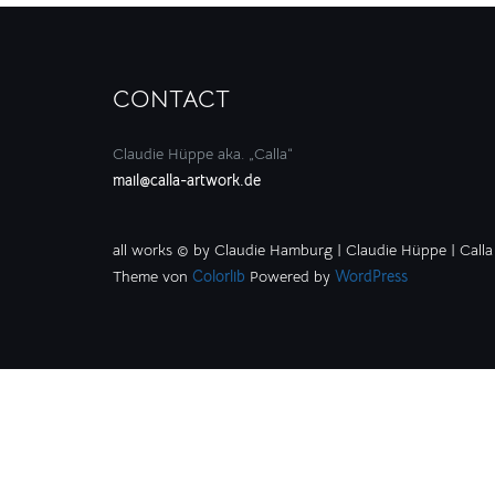
CONTACT
Claudie Hüppe aka. „Calla“
mail@calla-artwork.de
all works © by Claudie Hamburg | Claudie Hüppe | Calla
Theme von
Colorlib
Powered by
WordPress